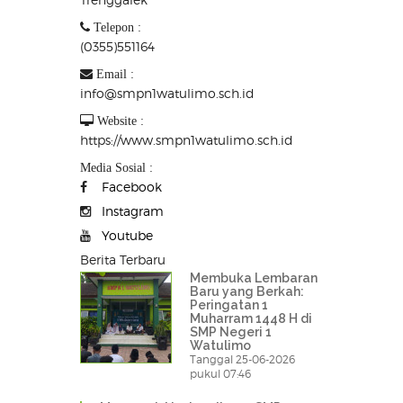
Telepon :
(0355)551164
Email :
info@smpn1watulimo.sch.id
Website :
https://www.smpn1watulimo.sch.id
Media Sosial :
Facebook
Instagram
Youtube
Berita Terbaru
Membuka Lembaran
Baru yang Berkah:
Peringatan 1
Muharram 1448 H di
SMP Negeri 1
Watulimo
Tanggal 25-06-2026
pukul 07:46