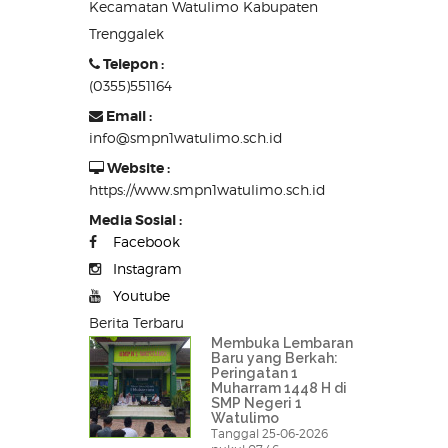
Kecamatan Watulimo Kabupaten
Trenggalek
Telepon :
(0355)551164
Email :
info@smpn1watulimo.sch.id
Website :
https://www.smpn1watulimo.sch.id
Media Sosial :
Facebook
Instagram
Youtube
Berita Terbaru
Membuka Lembaran
Baru yang Berkah:
Peringatan 1
Muharram 1448 H di
SMP Negeri 1
Watulimo
Tanggal 25-06-2026