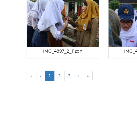
IMG_4897_2_11zon
IMG_4
«
‹
1
2
3
›
»