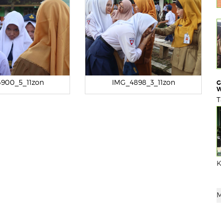
900_5_11zon
IMG_4898_3_11zon
G
W
T
K