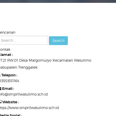
encarian
ontak
lamat :
T.21 RW.01 Desa Margomulyo Kecamatan Watulimo
abupaten Trenggalek
Telepon :
0355)551164
Email :
nfo@smpn1watulimo.sch.id
Website :
ttps://www.smpn1watulimo.sch.id
edia Sosial :