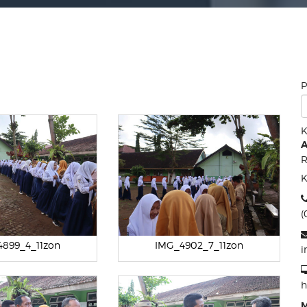
P
K
A
R
K
(
899_4_11zon
IMG_4902_7_11zon
i
h
M