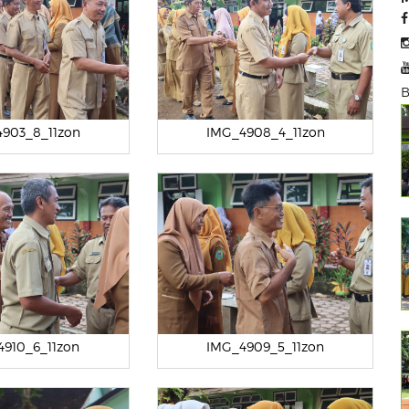
B
903_8_11zon
IMG_4908_4_11zon
4910_6_11zon
IMG_4909_5_11zon