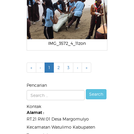
IMG_3572_4_11zon
«
‹
1
2
3
›
»
Pencarian
Kontak
Alamat :
RT.21 RW.01 Desa Margomulyo
Kecamatan Watulimo Kabupaten