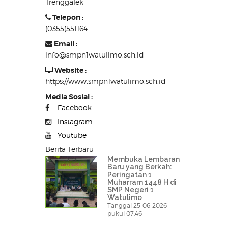
Trenggalek
Telepon :
(0355)551164
Email :
info@smpn1watulimo.sch.id
Website :
https://www.smpn1watulimo.sch.id
Media Sosial :
Facebook
Instagram
Youtube
Berita Terbaru
Membuka Lembaran
Baru yang Berkah:
Peringatan 1
Muharram 1448 H di
SMP Negeri 1
Watulimo
Tanggal 25-06-2026
pukul 07:46